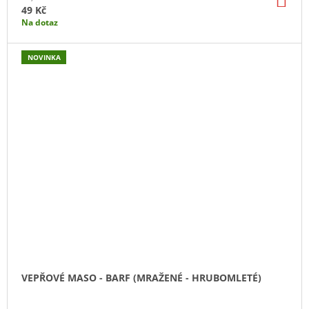
KO
49 Kč
Na dotaz
NOVINKA
VEPŘOVÉ MASO - BARF (MRAŽENÉ - HRUBOMLETÉ)