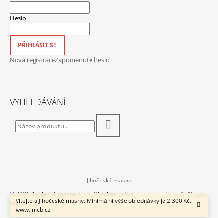
Heslo
PŘIHLÁSIT SE
Nová registrace
Zapomenuté heslo
VYHLEDÁVÁNÍ
HLEDAT
Jihočeská masna
© 2026 Jihočeská masna s.r.o.. Všechna práva
Vytvořil Shoptet
Vítejte u Jihočeské masny. Minimální výše objednávky je 2 300 Kč.
vyhrazena.
www.jmcb.cz