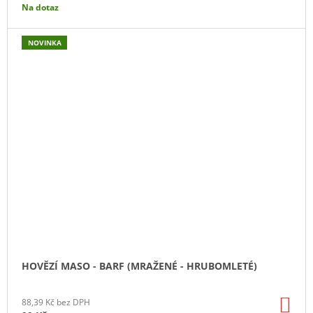
Na dotaz
NOVINKA
HOVĚZÍ MASO - BARF (MRAŽENÉ - HRUBOMLETÉ)
DO
88,39 Kč bez DPH
KO