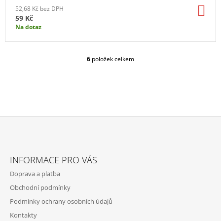
DO
52,68 Kč bez DPH
KO
59 Kč
Na dotaz
6
položek celkem
O
V
L
Á
D
A
C
Í
P
Z
R
Á
V
INFORMACE PRO VÁS
P
K
Doprava a platba
Y
A
V
Obchodní podmínky
T
Ý
Podmínky ochrany osobních údajů
P
Í
I
Kontakty