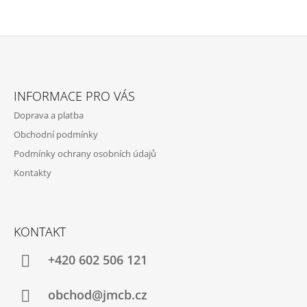
Z
Á
INFORMACE PRO VÁS
P
Doprava a platba
A
Obchodní podmínky
T
Podmínky ochrany osobních údajů
Í
Kontakty
KONTAKT
+420 602 506 121
obchod@jmcb.cz