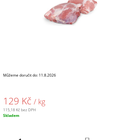
A
J
Í
T
?
HLEDAT
Můžeme doručit do:
11.8.2026
D
129 Kč
/ kg
O
P
115,18 Kč bez DPH
O
Měrná
Skladem
R
cena:
U
Č
U