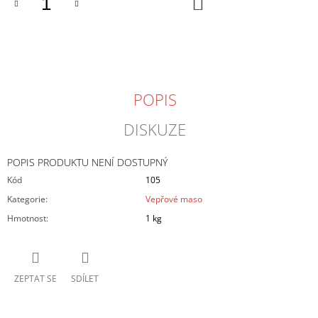
DO
KOŠÍKU
J
E
M
E
HOVĚZÍ
POPIS
ROŠTĚNÁ
369
DISKUZE
Kč
POPIS PRODUKTU NENÍ DOSTUPNÝ
Kód
105
Kategorie
:
Vepřové maso
Hmotnost
:
1 kg
ZEPTAT SE
SDÍLET