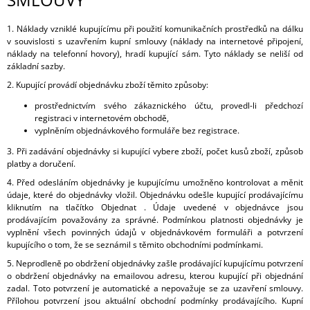
1. Náklady vzniklé kupujícímu při použití komunikačních prostředků na dálku
v souvislosti s uzavřením kupní smlouvy (náklady na internetové připojení,
náklady na telefonní hovory), hradí kupující sám. Tyto náklady se neliší od
základní sazby.
2. Kupující provádí objednávku zboží těmito způsoby:
prostřednictvím svého zákaznického účtu, provedl-li předchozí
registraci v internetovém obchodě,
vyplněním objednávkového formuláře bez registrace.
3. Při zadávání objednávky si kupující vybere zboží, počet kusů zboží, způsob
platby a doručení.
4. Před odesláním objednávky je kupujícímu umožněno kontrolovat a měnit
údaje, které do objednávky vložil. Objednávku odešle kupující prodávajícímu
kliknutím na tlačítko Objednat . Údaje uvedené v objednávce jsou
prodávajícím považovány za správné. Podmínkou platnosti objednávky je
vyplnění všech povinných údajů v objednávkovém formuláři a potvrzení
kupujícího o tom, že se seznámil s těmito obchodními podmínkami.
5. Neprodleně po obdržení objednávky zašle prodávající kupujícímu potvrzení
o obdržení objednávky na emailovou adresu, kterou kupující při objednání
zadal. Toto potvrzení je automatické a nepovažuje se za uzavření smlouvy.
Přílohou potvrzení jsou aktuální obchodní podmínky prodávajícího. Kupní