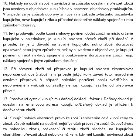
10. Náklady na dodání zboží v závislosti na způsobu odeslání a převzetí zboží
jsou uvedeny v objednávce kupujícího a v potvrzení objednávky prodávajícím.
V případě, že je způsob dopravy smluven na základě zvláštního požadavku
kupujícího, nese kupující riziko a případné dodatečné náklady spojené s tímto
způsobem dopravy.
11. Je-li prodávající podle kupní smlouvy povinen dodat zboží na místo určené
kupujícím v objednávce, je kupující povinen převzít zboží při dodání. V
případě, že je z důvodů na straně kupujícího nutno zboží doručovat
opakovaně nebo jiným způsobem, než bylo uvedeno v objednávce, je kupující
povinen uhradit náklady spojené s opakovaným doručováním zboží, resp.
náklady spojené s jiným způsobem doručení.
12. Při převzetí zboží od přepravce je kupující povinen zkontrolovat
neporušenost obalů zboží a v případě jakýchkoliv závad toto neprodleně
oznámit přepravci. V případě shledání porušení obalu svědčícího o
neoprávněném vniknutí do zásilky nemusí kupující zásilku od přepravce
převzít.
13. Prodávající vystaví kupujícímu daňový doklad – fakturu. Daňový doklad je
odeslán na emailovou adresu kupujícího./Daňový doklad je přiložen k
dodávanému zboží.
14. Kupující nabývá vlastnické právo ke zboží zaplacením celé kupní ceny za
zboží, včetně nákladů na dodání, nejdříve však převzetím zboží. Odpovědnost
za nahodilou zkázu, poškození či ztrátu zboží přechází na kupujícího
okamžikem převzetí zboží nebo okamžikem, kdy měl kupující povinnost zboží