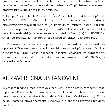
pro řešení sporů on-line nacházející se na internetové adrese
http://ec.europa.eu/consumers/odr je možné využít při řešení sporů mezi
prodávajícím a kupujícím z kupní smlouvy.
2. Evropské spotřebitelské centrum Česká republika, se sídlem Štěpánská
567/15, 120 00 Praha 2, internetová adresa:
http://www.evropskyspotrebitel.cz je kontaktním místem podle Nařízení
Evropského parlamentu a Rady (EU) č. 524/2013 ze dne 21. května 2013 o
řešení spotřebitelských sporů on-line a o změně nařízení (ES) č. 2006/2004 a
směrnice 2009/22/ES (nařízení o řešení spotřebitelských sporů on-line).
3. Prodávající je oprávněn k prodeji zboží na základě živnostenského
oprávnění. Živnostenskou kontrolu provádí v rámci své působnosti příslušný
živnostenský úřad. Česká obchodní inspekce vykonává ve vymezeném
rozsahu mimo jiné dozor nad dodržováním zákona č. 634/1992 Sb., o
ochraně spotřebitele.
XI.
ZÁVĚREČNÁ USTANOVENÍ
1. Veškerá ujednání mezi prodávajícím a kupujícím se právním řádem České
republiky. Pokud vztah založený kupní smlouvou obsahuje mezinárodní
prvek, pak strany sjednávají, že vztah se řídí právem České republiky. Tímto
nejsou dotčena práva spotřebitele vyplývající z obecně závazných právních
předpisů.