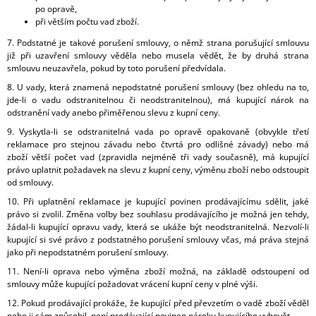
po opravě,
při větším počtu vad zboží.
7. Podstatné je takové porušení smlouvy, o němž strana porušující smlouvu
již při uzavření smlouvy věděla nebo musela vědět, že by druhá strana
smlouvu neuzavřela, pokud by toto porušení předvídala.
8. U vady, která znamená nepodstatné porušení smlouvy (bez ohledu na to,
jde-li o vadu odstranitelnou či neodstranitelnou), má kupující nárok na
odstranění vady anebo přiměřenou slevu z kupní ceny.
9. Vyskytla-li se odstranitelná vada po opravě opakovaně (obvykle třetí
reklamace pro stejnou závadu nebo čtvrtá pro odlišné závady) nebo má
zboží větší počet vad (zpravidla nejméně tři vady současně), má kupující
právo uplatnit požadavek na slevu z kupní ceny, výměnu zboží nebo odstoupit
od smlouvy.
10. Při uplatnění reklamace je kupující povinen prodávajícímu sdělit, jaké
právo si zvolil. Změna volby bez souhlasu prodávajícího je možná jen tehdy,
žádal-li kupující opravu vady, která se ukáže být neodstranitelná. Nezvolí-li
kupující si své právo z podstatného porušení smlouvy včas, má práva stejná
jako při nepodstatném porušení smlouvy.
11. Není-li oprava nebo výměna zboží možná, na základě odstoupení od
smlouvy může kupující požadovat vrácení kupní ceny v plné výši.
12. Pokud prodávající prokáže, že kupující před převzetím o vadě zboží věděl
nebo ji sám způsobil, není prodávající povinen nároku kupujícího vyhovět.