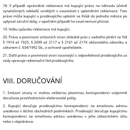
18. V případě oprávněné reklamace má kupující právo na náhradu účelně
vynaložených nákladů vzniklých v souvislosti s uplatněním reklamace. Toto
právo může kupující u prodávajícího uplatnit ve lhůtě do jednoho měsíce po
uplynutí záruční doby, v opačném případě ho soud nemusí přiznat.
19. Volbu způsobu reklamace má kupující.
20. Práva a povinnosti smluvních stran ohledně práv z vadného plnění se řídí
§ 1914 až 1925, § 2099 až 2117 a § 2161 až 2174 občanského zákoníku a
zákonem č. 634/1992 Sb., o ochraně spotřebitele.
21. Další práva a povinnosti stran související s odpovědností prodávajícího za
vady upravuje reklamační řád prodávajícího.
VIII.
DORUČOVÁNÍ
1. Smluvní strany si mohou veškerou písemnou korespondenci vzájemně
doručovat prostřednictvím elektronické pošty.
2. Kupující doručuje prodávajícímu korespondenci na emailovou adresu
uvedenou v těchto obchodních podmínkách. Prodávající doručuje kupujícímu
korespondenci na emailovou adresu uvedenou v jeho zákaznickém účtu
nebo v objednávce.