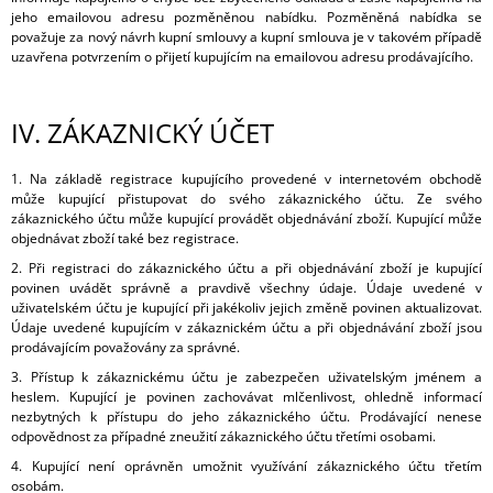
jeho emailovou adresu pozměněnou nabídku. Pozměněná nabídka se
považuje za nový návrh kupní smlouvy a kupní smlouva je v takovém případě
uzavřena potvrzením o přijetí kupujícím na emailovou adresu prodávajícího.
IV.
ZÁKAZNICKÝ ÚČET
1. Na základě registrace kupujícího provedené v internetovém obchodě
může kupující přistupovat do svého zákaznického účtu. Ze svého
zákaznického účtu může kupující provádět objednávání zboží. Kupující může
objednávat zboží také bez registrace.
2. Při registraci do zákaznického účtu a při objednávání zboží je kupující
povinen uvádět správně a pravdivě všechny údaje. Údaje uvedené v
uživatelském účtu je kupující při jakékoliv jejich změně povinen aktualizovat.
Údaje uvedené kupujícím v zákaznickém účtu a při objednávání zboží jsou
prodávajícím považovány za správné.
3. Přístup k zákaznickému účtu je zabezpečen uživatelským jménem a
heslem. Kupující je povinen zachovávat mlčenlivost, ohledně informací
nezbytných k přístupu do jeho zákaznického účtu. Prodávající nenese
odpovědnost za případné zneužití zákaznického účtu třetími osobami.
4. Kupující není oprávněn umožnit využívání zákaznického účtu třetím
osobám.