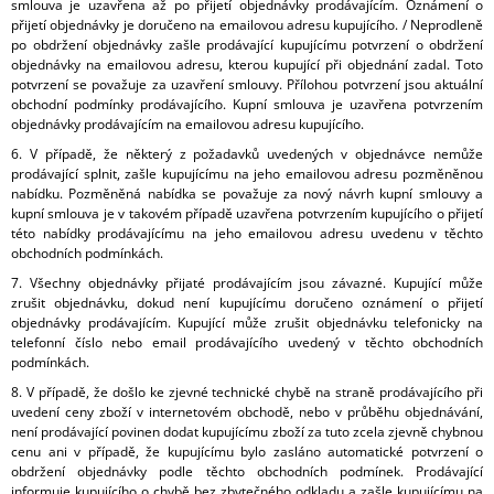
smlouva je uzavřena až po přijetí objednávky prodávajícím. Oznámení o
přijetí objednávky je doručeno na emailovou adresu kupujícího. / Neprodleně
po obdržení objednávky zašle prodávající kupujícímu potvrzení o obdržení
objednávky na emailovou adresu, kterou kupující při objednání zadal. Toto
potvrzení se považuje za uzavření smlouvy. Přílohou potvrzení jsou aktuální
obchodní podmínky prodávajícího. Kupní smlouva je uzavřena potvrzením
objednávky prodávajícím na emailovou adresu kupujícího.
6. V případě, že některý z požadavků uvedených v objednávce nemůže
prodávající splnit, zašle kupujícímu na jeho emailovou adresu pozměněnou
nabídku. Pozměněná nabídka se považuje za nový návrh kupní smlouvy a
kupní smlouva je v takovém případě uzavřena potvrzením kupujícího o přijetí
této nabídky prodávajícímu na jeho emailovou adresu uvedenu v těchto
obchodních podmínkách.
7. Všechny objednávky přijaté prodávajícím jsou závazné. Kupující může
zrušit objednávku, dokud není kupujícímu doručeno oznámení o přijetí
objednávky prodávajícím. Kupující může zrušit objednávku telefonicky na
telefonní číslo nebo email prodávajícího uvedený v těchto obchodních
podmínkách.
8. V případě, že došlo ke zjevné technické chybě na straně prodávajícího při
uvedení ceny zboží v internetovém obchodě, nebo v průběhu objednávání,
není prodávající povinen dodat kupujícímu zboží za tuto zcela zjevně chybnou
cenu ani v případě, že kupujícímu bylo zasláno automatické potvrzení o
obdržení objednávky podle těchto obchodních podmínek. Prodávající
informuje kupujícího o chybě bez zbytečného odkladu a zašle kupujícímu na