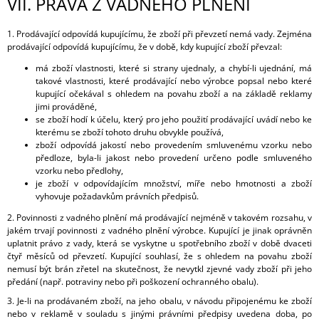
VII.
PRÁVA Z VADNÉHO PLNĚNÍ
1. Prodávající odpovídá kupujícímu, že zboží při převzetí nemá vady. Zejména
prodávající odpovídá kupujícímu, že v době, kdy kupující zboží převzal:
má zboží vlastnosti, které si strany ujednaly, a chybí-li ujednání, má
takové vlastnosti, které prodávající nebo výrobce popsal nebo které
kupující očekával s ohledem na povahu zboží a na základě reklamy
jimi prováděné,
se zboží hodí k účelu, který pro jeho použití prodávající uvádí nebo ke
kterému se zboží tohoto druhu obvykle používá,
zboží odpovídá jakostí nebo provedením smluvenému vzorku nebo
předloze, byla-li jakost nebo provedení určeno podle smluveného
vzorku nebo předlohy,
je zboží v odpovídajícím množství, míře nebo hmotnosti a
zboží
vyhovuje požadavkům právních předpisů.
2. Povinnosti z vadného plnění má prodávající nejméně v takovém rozsahu, v
jakém trvají povinnosti z vadného plnění výrobce. Kupující je jinak oprávněn
uplatnit právo z vady, která se vyskytne u spotřebního zboží v době dvaceti
čtyř měsíců od převzetí. Kupující souhlasí, že s ohledem na povahu zboží
nemusí být brán zřetel na skutečnost, že nevytkl zjevné vady zboží při jeho
předání (např. potraviny nebo při poškození ochranného obalu).
3. Je-li na prodávaném zboží, na jeho obalu, v návodu připojenému ke zboží
nebo v reklamě v souladu s jinými právními předpisy uvedena doba, po