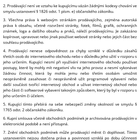
2. Prodávající není ve vztahu ke kupujícímu vázán žádnými kodexy chování ve
smyslu ustanovení § 1826 odst. 1 písm. e) občanského zákoníku.
3. Všechna práva k webovým stránkám prodávajícího, zejména autorská
práva k obsahu, včetně rozvržení stránky, fotek, filmů, grafik, ochranných
známek, loga a dalšího obsahu a prvků, náleží prodávajícímu. Je zakázáno
kopírovat, upravovat nebo jinak používat webové stránky nebo jejich část bez
souhlasu prodávajícího.
4. Prodávající nenese odpovědnost za chyby vzniklé v důsledku zásahů
třetích osob do internetového obchodu nebo v důsledku jeho užití v rozporu s
jeho určením. Kupující nesmí při využívání internetového obchodu používat
postupy, které by mohly mít negativní vliv na jeho provoz a nesmí vykonávat
žádnou činnost, která by mohla jemu nebo třetím osobám umožnit
neoprávněně zasahovat či neoprávněně užít programové vybavení nebo
další součásti tvořící internetový obchod a užívat internetový obchod nebo
jeho části či softwarové vybavení takovým způsobem, který by byl v rozporu s
jeho určením či účelem.
5. Kupující tímto přebírá na sebe nebezpečí změny okolností ve smyslu §
1765 odst. 2 občanského zákoníku.
6. Kupní smlouva včetně obchodních podmínek je archivována prodávajícím v
elektronické podobě a není přístupná.
7. Znění obchodních podmínek může prodávající měnit či doplňovat. Tímto
ustanovením nejsou dotčena práva a povinnosti vzniklá po dobu účinnosti