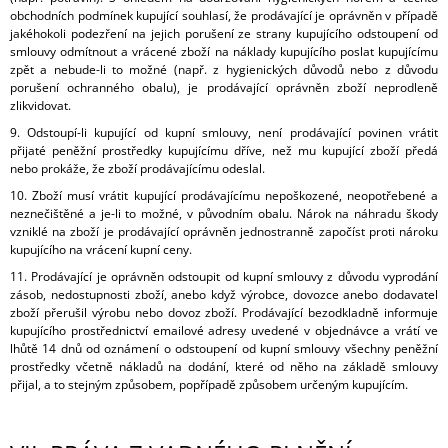
obchodních podmínek kupující souhlasí, že prodávající je oprávněn v případě
jakéhokoli podezření na jejich porušení ze strany kupujícího odstoupení od
smlouvy odmítnout a vrácené zboží na náklady kupujícího poslat kupujícímu
zpět a nebude-li to možné (např. z hygienických důvodů nebo z důvodu
porušení ochranného obalu), je prodávající oprávněn zboží neprodleně
zlikvidovat.
9. Odstoupí-li kupující od kupní smlouvy, není prodávající povinen vrátit
přijaté peněžní prostředky kupujícímu dříve, než mu kupující zboží předá
nebo prokáže, že zboží prodávajícímu odeslal.
10. Zboží musí vrátit kupující prodávajícímu nepoškozené, neopotřebené a
neznečištěné a je-li to možné, v původním obalu. Nárok na náhradu škody
vzniklé na zboží je prodávající oprávněn jednostranně započíst proti nároku
kupujícího na vrácení kupní ceny.
11. Prodávající je oprávněn odstoupit od kupní smlouvy z důvodu vyprodání
zásob, nedostupnosti zboží, anebo když výrobce, dovozce anebo dodavatel
zboží přerušil výrobu nebo dovoz zboží. Prodávající bezodkladně informuje
kupujícího prostřednictví emailové adresy uvedené v objednávce a vrátí ve
lhůtě 14 dnů od oznámení o odstoupení od kupní smlouvy všechny peněžní
prostředky včetně nákladů na dodání, které od něho na základě smlouvy
přijal, a to stejným způsobem, popřípadě způsobem určeným kupujícím.