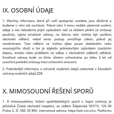
IX.
OSOBNÍ ÚDAJE
1. Všechny informace, které při naší spolupráci uvedete, jsou důvěrné a
budeme s nimi tak zacházet. Pokud nám k tomu nedáte písemné svolení,
údaje o vás nebudeme jiným způsobem než za účelem plnění ze smlouvy
používat, vyjma emailové adresy, na kterou vám mohou být zasílána
obchodní sdělení, neboť tento postup umožňuje zákon, pokud jej
neodmítnete. Tato sdělení se mohou týkat pouze obdobného nebo
souvisejícího zboží a lze je kdykoliv jednoduchým způsobem (zasláním
dopisu, emailu nebo proklikem na odkaz v obchodním sdělení) odhlásit.
Emailová adresa bude za tímto účelem uchovávána po dobu 3 let od
uzavření poslední smlouvy mezi smluvními stranami.
2. Podrobnější informace o ochraně osobních údajů naleznete v Zásadách
ochrany osobních údajů ZDE
X.
MIMOSOUDNÍ ŘEŠENÍ SPORŮ
1. K mimosoudnímu řešení spotřebitelských sporů z kupní smlouvy je
příslušná Česká obchodní inspekce, se sídlem Štěpánská 567/15, 120 00
Praha 2, IČ: 000 20 869, internetová adresa: https://adr.coi.cz/cs. Platformu