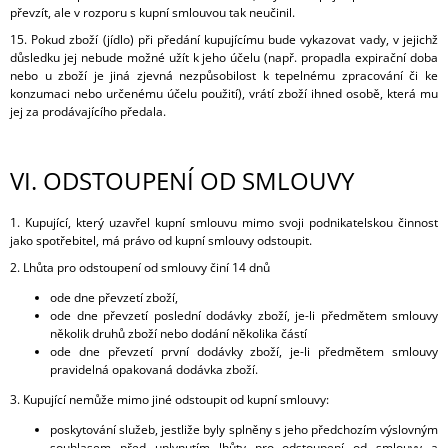
převzít, ale v rozporu s kupní smlouvou tak neučinil.
15. Pokud zboží (jídlo) při předání kupujícímu bude vykazovat vady, v jejichž
důsledku jej nebude možné užít k jeho účelu (např. propadla expirační doba
nebo u zboží je jiná zjevná nezpůsobilost k tepelnému zpracování či ke
konzumaci nebo určenému účelu použití), vrátí zboží ihned osobě, která mu
jej za prodávajícího předala.
VI.
ODSTOUPENÍ OD SMLOUVY
1. Kupující, který uzavřel kupní smlouvu mimo svoji podnikatelskou činnost
jako spotřebitel, má právo od kupní smlouvy odstoupit.
2. Lhůta pro odstoupení od smlouvy činí 14 dnů
ode dne převzetí zboží,
ode dne převzetí poslední dodávky zboží, je-li předmětem smlouvy
několik druhů zboží nebo dodání několika částí
ode dne převzetí první dodávky zboží, je-li předmětem smlouvy
pravidelná opakovaná dodávka zboží.
3. Kupující nemůže mimo jiné odstoupit od kupní smlouvy:
poskytování služeb, jestliže byly splněny s jeho předchozím výslovným
souhlasem před uplynutím lhůty pro odstoupení od smlouvy a