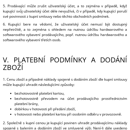
5. Prodávající může zrušit uživatelský účet, a to zejména v případě, když
kupující svůj uživatelský účet déle nevyužívá, či v případě, kdy kupující poruší
své povinnosti z kupní smlouvy nebo těchto obchodních podmínek.
6. Kupující bere na vědomí, že uživatelský účet nemusí být dostupný
nepřetržitě, a to zejména s ohledem na nutnou údržbu hardwarového a
softwarového vybavení prodávajícího, popř. nutnou údržbu hardwarového a
softwarového vybavení třetích osob.
V.
PLATEBNÍ PODMÍNKY A DODÁNÍ
ZBOŽÍ
1. Cenu zboží a případné náklady spojené s dodáním zboží dle kupní smlouvy
může kupující uhradit následujícími způsoby:
bezhotovostně platební kartou,
bezhotovostně převodem na účet prodávajícího prostřednictvím
platební brány,
dobírkou v hotovosti při předání zboží,
v hotovosti nebo platební kartou při osobním odběru v provozovně.
2. Společně s kupní cenou je kupující povinen uhradit prodávajícímu náklady
spojené s balením a dodáním zboží ve smluvené výši. Není-li dále uvedeno