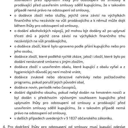
prodávající před uzavřením smlouvy sdělil kupujícímu, že v takovém
případě nemá právo na odstoupení od smlouvy,
o dodávce zboží nebo služby, jejichž cena závisí na výchylkách
finančního trhu nezávisle na vůli prodávajícího a k němuž může dojít
během lhůty pro odstoupení od smlouvy,
o dodání alkoholických nápojů, jež mohou být dodány až po uplynutí
třiceti dnů a jejichž cena závisí na výchylkách finančního trhu
nezávislých na vůli prodávajícího,
o dodávce zboží, které bylo upraveno podle přání kupujícího nebo pro
jeho osobu,
dodávce zboží, které podléhá rychlé zkáze, jakož i zboží, které bylo po
dodání nenávratně smíseno s jiným zbožím,
dodávce zboží v uzavřeném obalu, které kupující z obalu vyňal a z
hygienických důvodů jej není možné vrátit,
dodávce zvukové nebo obrazové nahrávky nebo počítačového
programu, pokud porušil jejich původní obal,
dodávce novin, periodik nebo časopisů,
dodání digitálního obsahu, pokud nebyl dodán na hmotném nosiči a
byl dodán s předchozím výslovným souhlasem kupujícího před
uplynutím lhůty pro odstoupení od smlouvy a prodávající před
uzavřením smlouvy sdělil kupujícímu, že v takovém případě nemá
právo na odstoupení od smlouvy,
v dalších případech uvedených v § 1837 občanského zákoníku.
4. Pro dodržení lhůty pro odstoupení od smlouvy musí kupující odeslat