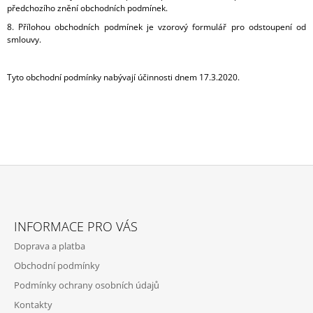
předchozího znění obchodních podmínek.
8. Přílohou obchodních podmínek je vzorový formulář pro odstoupení od
smlouvy.
Tyto obchodní podmínky nabývají účinnosti dnem 17.3.2020.
Z
Á
INFORMACE PRO VÁS
P
Doprava a platba
A
Obchodní podmínky
T
Podmínky ochrany osobních údajů
Í
Kontakty