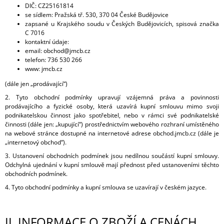
DIČ: CZ25161814
A
se sídlem: Pražská tř. 530, 370 04 České Budějovice
J
zapsané u
Krajského soudu v Českých Budějovicích
, spisová značka
C 7016
Í
kontaktní údaje:
T
email: obchod@jmcb.cz
telefon: 736 530 266
?
www: jmcb.cz
(dále jen „prodávající“)
2. Tyto obchodní podmínky upravují vzájemná práva a povinnosti
prodávajícího a fyzické osoby, která uzavírá kupní smlouvu mimo svoji
HLEDAT
podnikatelskou činnost jako spotřebitel, nebo v rámci své podnikatelské
činnosti (dále jen: „kupující“) prostřednictvím webového rozhraní umístěného
na webové stránce dostupné na internetové adrese obchod.jmcb.cz (dále je
„internetový obchod“).
D
3. Ustanovení obchodních podmínek jsou nedílnou součástí kupní smlouvy.
O
Odchylná ujednání v kupní smlouvě mají přednost před ustanoveními těchto
obchodních podmínek.
P
O
4. Tyto obchodní podmínky a kupní smlouva se uzavírají v českém jazyce.
R
U
Č
II.
INFORMACE O ZBOŽÍ A CENÁCH
U