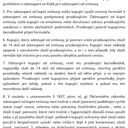
prohlášení o odstoupení ve lhůtě pro odstoupení od smlouvy.
5. Pro odstoupení od kupní smlouvy může kupující využít vzorový formulář k
odstoupení od smlouvy poskytovaný prodávajícím. Odstoupení od kupní
smlouvy zašle kupující na emailovou nebo doručovací adresu prodávajícího
uvedenou v těchto obchodních podmínkách. Prodávající potvrdí kupujícímu
bezodkladně přijetí formuláře.
6. Kupující, který odstoupil od smlouvy, je povinen vrátit prodávajícímu zboží
do 14 dnů od odstoupení od smlouvy prodávajícímu. Kupující nese náklady
spojené s navrácením zboží prodávajícímu, a to i v tom případě, kdy zboží
nemůže být vráceno pro svou povahu obvyklou poštovní cestou.
7. Odstoupí-li kupující od smlouvy, vrátí mu prodávající bezodkladně,
nejpozději však do 14 dnů od odstoupení od smlouvy, všechny peněžní
prostředky včetně nákladů na dodání, které od něho přijal, a to stejným
způsobem. Prodávající vrátí kupujícímu přijaté peněžní prostředky jiným
způsobem jen tehdy, pokud s tím kupující souhlasí a pokud mu tím
nevzniknou další náklady.
8. V souladu s ustanovením § 1837, písm. e), g) Občanského zákoníku
odstoupení od kupní smlouvy není možné u zboží (potravin) podléhající rychlé
zkáze (např. ovoce, zelenina nebo potraviny živočišného původu , nebo u
zboží (např. potravin), které není možné z hygienických důvodů znovu použít
nebo u již použitého zboží (např. poškodí-li kupující ochranný obal zboží nebo
poruší-li bezpečnostní uzávěr nebo může-li dojít k jiné kontaminaci zboží
(např. potravin). S ohledem na dodržování hygienických norem a těchto