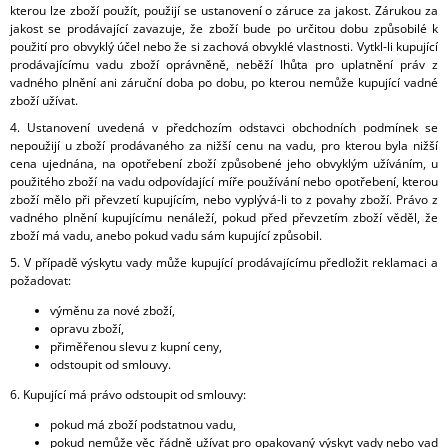
kterou lze zboží použít, použijí se ustanovení o záruce za jakost. Zárukou za
jakost se prodávající zavazuje, že zboží bude po určitou dobu způsobilé k
použití pro obvyklý účel nebo že si zachová obvyklé vlastnosti. Vytkl-li kupující
prodávajícímu vadu zboží oprávněně, neběží lhůta pro uplatnění práv z
vadného plnění ani záruční doba po dobu, po kterou nemůže kupující vadné
zboží užívat.
4. Ustanovení uvedená v předchozím odstavci obchodních podmínek se
nepoužijí u zboží prodávaného za nižší cenu na vadu, pro kterou byla nižší
cena ujednána, na opotřebení zboží způsobené jeho obvyklým užíváním, u
použitého zboží na vadu odpovídající míře používání nebo opotřebení, kterou
zboží mělo při převzetí kupujícím, nebo vyplývá-li to z povahy zboží. Právo z
vadného plnění kupujícímu nenáleží, pokud před převzetím zboží věděl, že
zboží má vadu, anebo pokud vadu sám kupující způsobil.
5. V případě výskytu vady může kupující prodávajícímu předložit reklamaci a
požadovat:
výměnu za nové zboží,
opravu zboží,
přiměřenou slevu z kupní ceny,
odstoupit od smlouvy.
6. Kupující má právo odstoupit od smlouvy:
pokud má zboží podstatnou vadu,
pokud nemůže věc řádně užívat pro opakovaný výskyt vady nebo vad