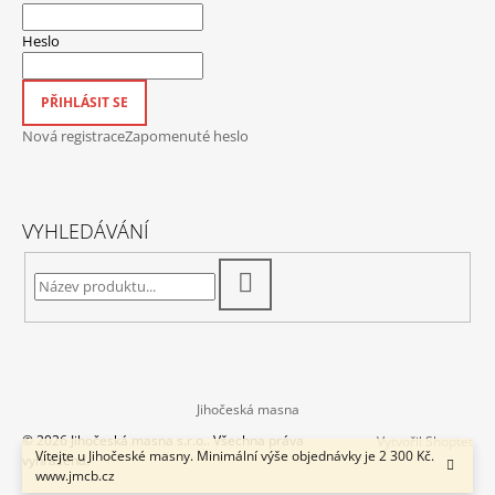
Heslo
PŘIHLÁSIT SE
Nová registrace
Zapomenuté heslo
VYHLEDÁVÁNÍ
HLEDAT
Jihočeská masna
© 2026 Jihočeská masna s.r.o.. Všechna práva
Vytvořil Shoptet
Vítejte u Jihočeské masny. Minimální výše objednávky je 2 300 Kč.
vyhrazena.
www.jmcb.cz