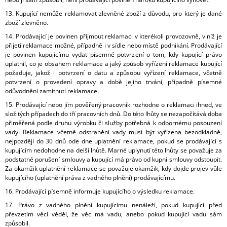
13. Kupující nemůže reklamovat zlevněné zboží z důvodu, pro který je dané
zboží zlevněno.
14. Prodávající je povinen přijmout reklamaci v kterékoli provozovně, v níž je
přijetí reklamace možné, případně i v sídle nebo místě podnikání. Prodávající
je povinen kupujícímu vydat písemné potvrzení o tom, kdy kupující právo
uplatnil, co je obsahem reklamace a jaký způsob vyřízení reklamace kupující
požaduje, jakož i potvrzení o datu a způsobu vyřízení reklamace, včetně
potvrzení o provedení opravy a době jejího trvání, případně písemné
odůvodnění zamítnutí reklamace.
15. Prodávající nebo jím pověřený pracovník rozhodne o reklamaci ihned, ve
složitých případech do tří pracovních dnů. Do této lhůty se nezapočítává doba
přiměřená podle druhu výrobku či služby potřebná k odbornému posouzení
vady. Reklamace včetně odstranění vady musí být vyřízena bezodkladně,
nejpozději do 30 dnů ode dne uplatnění reklamace, pokud se prodávající s
kupujícím nedohodne na delší lhůtě. Marné uplynutí této lhůty se považuje za
podstatné porušení smlouvy a kupující má právo od kupní smlouvy odstoupit.
Za okamžik uplatnění reklamace se považuje okamžik, kdy dojde projev vůle
kupujícího (uplatnění práva z vadného plnění) prodávajícímu.
16. Prodávající písemně informuje kupujícího o výsledku reklamace.
17. Právo z vadného plnění kupujícímu nenáleží, pokud kupující před
převzetím věci věděl, že věc má vadu, anebo pokud kupující vadu sám
způsobil.