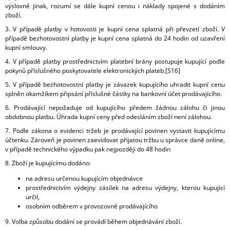
výslovně jinak, rozumí se dále kupní cenou i náklady spojené s dodáním
zboží.
3. V případě platby v hotovosti je kupní cena splatná při převzetí zboží. V
případě bezhotovostní platby je kupní cena splatná do 24 hodin od uzavření
kupní smlouvy.
4. V případě platby prostřednictvím platební brány postupuje kupující podle
pokynů příslušného poskytovatele elektronických plateb.[S16]
5. V případě bezhotovostní platby je závazek kupujícího uhradit kupní cenu
splněn okamžikem připsání příslušné částky na bankovní účet prodávajícího.
6. Prodávající nepožaduje od kupujícího předem žádnou zálohu či jinou
obdobnou platbu. Úhrada kupní ceny před odesláním zboží není zálohou.
7. Podle zákona o evidenci tržeb je prodávající povinen vystavit kupujícímu
účtenku. Zároveň je povinen zaevidovat přijatou tržbu u správce daně online,
v případě technického výpadku pak nejpozději do 48 hodin
8. Zboží je kupujícímu dodáno:
na adresu určenou kupujícím objednávce
prostřednictvím výdejny zásilek na adresu výdejny, kterou kupující
určil,
osobním odběrem v provozovně prodávajícího
9.
Volba způsobu dodání se provádí během objednávání zboží.