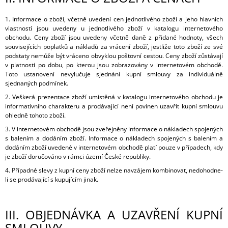
J
E
1. Informace o zboží, včetně uvedení cen jednotlivého zboží a jeho hlavních
M
vlastností jsou uvedeny u jednotlivého zboží v katalogu internetového
E
obchodu. Ceny zboží jsou uvedeny včetně daně z přidané hodnoty, všech
souvisejících poplatků a nákladů za vrácení zboží, jestliže toto zboží ze své
podstaty nemůže být vráceno obvyklou poštovní cestou. Ceny zboží zůstávají
VEPŘOVÁ
v platnosti po dobu, po kterou jsou zobrazovány v internetovém obchodě.
HLAVA
Toto ustanovení nevylučuje sjednání kupní smlouvy za individuálně
19
sjednaných podmínek.
Kč
2. Veškerá prezentace zboží umístěná v katalogu internetového obchodu je
informativního charakteru a prodávající není povinen uzavřít kupní smlouvu
ohledně tohoto zboží.
3. V internetovém obchodě jsou zveřejněny informace o nákladech spojených
s balením a dodáním zboží. Informace o nákladech spojených s balením a
dodáním zboží uvedené v internetovém obchodě platí pouze v případech, kdy
je zboží doručováno v rámci území České republiky.
4. Případné slevy z kupní ceny zboží nelze navzájem kombinovat, nedohodne-
li se prodávající s kupujícím jinak.
III.
OBJEDNÁVKA A UZAVŘENÍ KUPNÍ
SMLOUVY