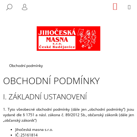
K
Přejít
NÁKUP
M
HLEDAT
na
KOŠÍK
O
PŘIHLÁŠENÍ
ZPĚT
ZPĚT
obsah
Š
Í
C
K
O
P
O
T
Domů
Obchodní podmínky
Ř
OBCHODNÍ PODMÍNKY
E
B
I. ZÁKLADNÍ USTANOVENÍ
U
J
1. Tyto všeobecné obchodní podmínky (dále jen „obchodní podmínky“) jsou
E
vydané dle § 1751 a násl. zákona č. 89/2012 Sb., občanský zákoník (dále jen
T
„občanský zákoník“)
E
Jihočeská masna s.r.o.
N
IČ: 25161814