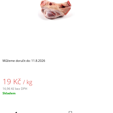
A
J
Í
T
?
HLEDAT
Můžeme doručit do:
11.8.2026
D
19 Kč
/ kg
O
P
16,96 Kč bez DPH
O
Měrná
Skladem
R
cena:
U
Č
U