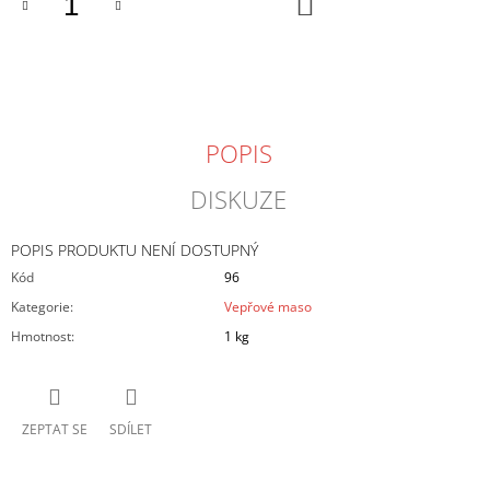
DO
KOŠÍKU
J
E
M
E
VEPŘOVÁ
POPIS
HLAVA
19
DISKUZE
Kč
POPIS PRODUKTU NENÍ DOSTUPNÝ
Kód
96
Kategorie
:
Vepřové maso
Hmotnost
:
1 kg
ZEPTAT SE
SDÍLET