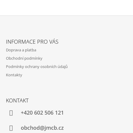
Z
Á
INFORMACE PRO VÁS
P
Doprava a platba
A
Obchodní podmínky
T
Podmínky ochrany osobních údajů
Í
Kontakty
KONTAKT
+420 602 506 121
obchod@jmcb.cz