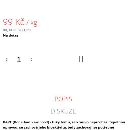
J
E
M
99 Kč
/ kg
E
88,39 Kč bez DPH
HOVĚZÍ
Měrná
Na dotaz
KLIŽKA
cena:
229
Kč
DO
KOŠÍKU
POPIS
DISKUZE
BARF (Bone And Raw Food) - Díky tomu, že krmivo neprochází tepelnou
úpravou, se zachová jeho bioaktivita, tedy zachovají se potřebné