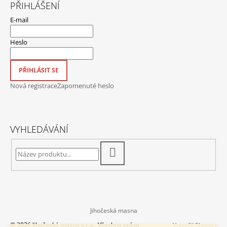
PŘIHLÁŠENÍ
E-mail
Heslo
PŘIHLÁSIT SE
Nová registrace
Zapomenuté heslo
VYHLEDÁVÁNÍ
HLEDAT
Jihočeská masna
© 2026 Jihočeská masna s.r.o.. Všechna práva
Vytvořil Shoptet