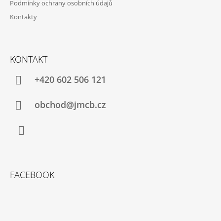
Podmínky ochrany osobních údajů
Í
Kontakty
KONTAKT
+420 602 506 121
obchod@jmcb.cz
Facebook
FACEBOOK