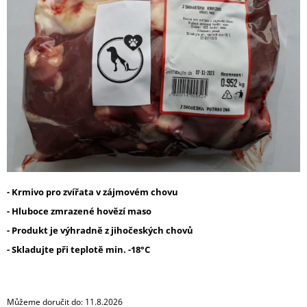
z
A
5
J
hvězdiček.
Í
T
?
HLEDAT
- Krmivo pro zvířata v zájmovém chovu
- Hluboce zmrazené hovězí maso
D
O
- Produkt je výhradně z jihočeských chovů
P
- Skladujte při teplotě min. -18°C
O
R
U
Č
Můžeme doručit do:
11.8.2026
U