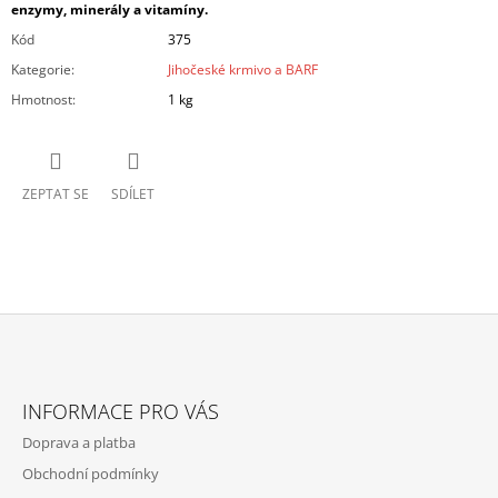
enzymy,
minerály
a
vitamíny
.
Kód
375
Kategorie
:
Jihočeské krmivo a BARF
Hmotnost
:
1 kg
ZEPTAT SE
SDÍLET
Z
Á
INFORMACE PRO VÁS
P
Doprava a platba
A
Obchodní podmínky
T