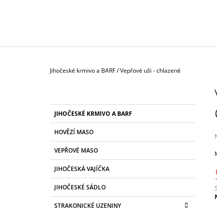
129 Kč
Domů
Jihočeské krmivo a BARF
/
Vepřové uši - chlazené
P
O
S
K
Přeskočit
JIHOČESKÉ KRMIVO A BARF
T
A
kategorie
T
R
HOVĚZÍ MASO
E
A
G
VEPŘOVÉ MASO
N
O
R
j
N
JIHOČESKÁ VAJÍČKA
I
0
Í
z
E
JIHOČESKÉ SÁDLO
P
h
A
c
STRAKONICKÉ UZENINY