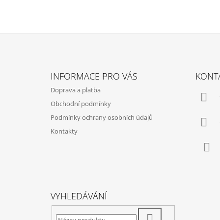
Z
Á
INFORMACE PRO VÁS
KONT
P
Doprava a platba
A
Obchodní podmínky
T
Podmínky ochrany osobních údajů
Í
Kontakty
Fac
VYHLEDÁVÁNÍ
HLEDAT