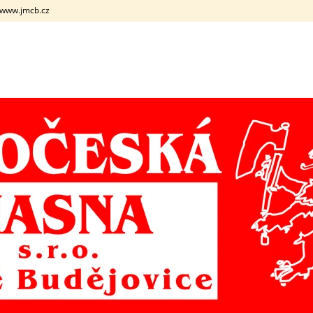
. www.jmcb.cz
CO POTŘEBUJETE NAJÍT?
HLEDAT
DOPORUČUJEME
VEPŘOVÝ BOK S KOSTÍ
VEPŘOVÁ HLAV