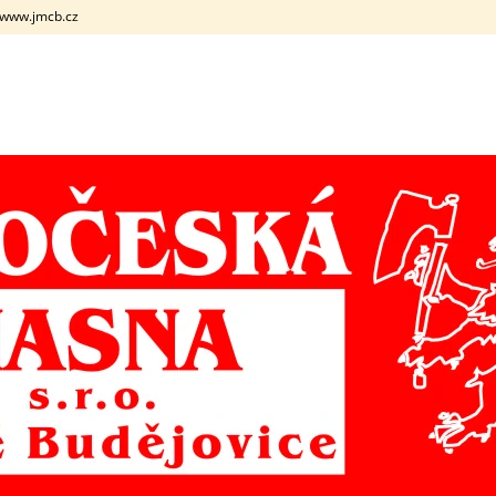
. www.jmcb.cz
CO POTŘEBUJETE NAJÍT?
HLEDAT
DOPORUČUJEME
VEPŘOVÝ BOK S KOSTÍ
VEPŘOVÁ HLAV