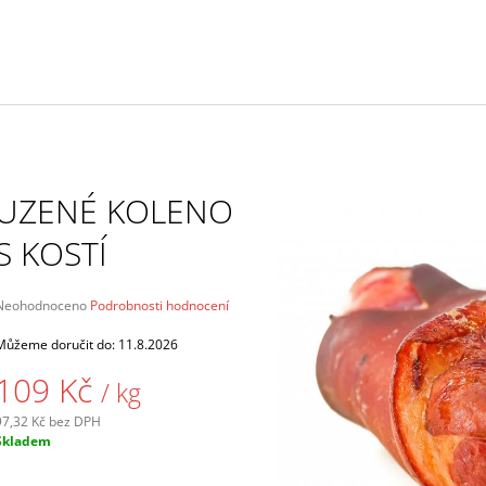
99 Kč
19 Kč
UZENÉ KOLENO
S KOSTÍ
Průměrné
Neohodnoceno
Podrobnosti hodnocení
hodnocení
produktu
Můžeme doručit do:
11.8.2026
e
109 Kč
,0
/ kg
5
97,32 Kč bez DPH
Měrná
vězdiček.
Skladem
ena: