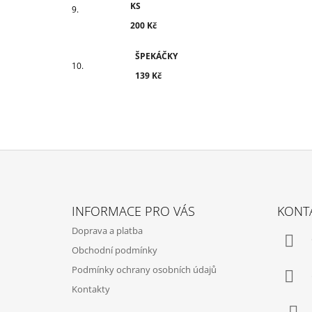
KS
200 Kč
ŠPEKÁČKY
139 Kč
Z
Á
INFORMACE PRO VÁS
KONT
P
Doprava a platba
A
Obchodní podmínky
T
Podmínky ochrany osobních údajů
Í
Kontakty