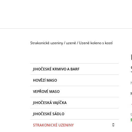
129 Kč
Domů
Strakonické uzeniny
/
uzené
/
Uzené koleno s kostí
P
O
S
K
Přeskočit
JIHOČESKÉ KRMIVO A BARF
T
A
kategorie
T
R
HOVĚZÍ MASO
E
A
G
VEPŘOVÉ MASO
N
O
R
j
N
JIHOČESKÁ VAJÍČKA
I
0
Í
z
E
JIHOČESKÉ SÁDLO
P
h
A
c
STRAKONICKÉ UZENINY