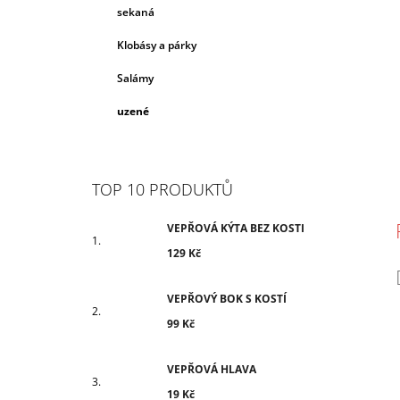
N
sekaná
E
L
Klobásy a párky
Salámy
uzené
TOP 10 PRODUKTŮ
VEPŘOVÁ KÝTA BEZ KOSTI
129 Kč
VEPŘOVÝ BOK S KOSTÍ
99 Kč
VEPŘOVÁ HLAVA
19 Kč