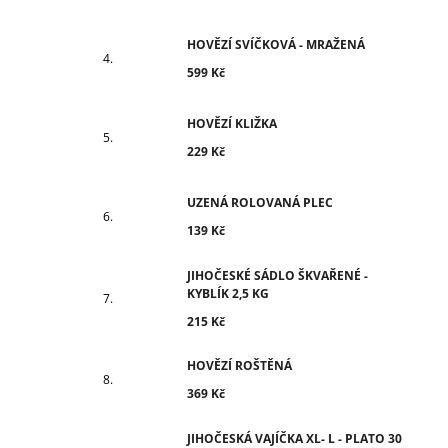
HOVĚZÍ SVÍČKOVÁ - MRAŽENÁ
599 Kč
HOVĚZÍ KLIŽKA
229 Kč
UZENÁ ROLOVANÁ PLEC
139 Kč
JIHOČESKÉ SÁDLO ŠKVAŘENÉ -
KYBLÍK 2,5 KG
215 Kč
HOVĚZÍ ROŠTĚNÁ
369 Kč
JIHOČESKÁ VAJÍČKA XL- L - PLATO 30