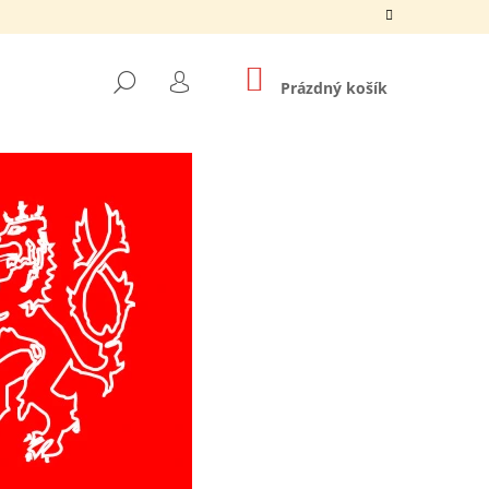
NÁKUPNÍ
HLEDAT
KOŠÍK
Prázdný košík
PŘIHLÁŠENÍ
Následující
A