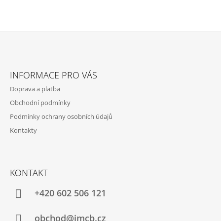
Z
Á
INFORMACE PRO VÁS
P
Doprava a platba
A
Obchodní podmínky
T
Podmínky ochrany osobních údajů
Í
Kontakty
KONTAKT
+420 602 506 121
obchod@jmcb.cz