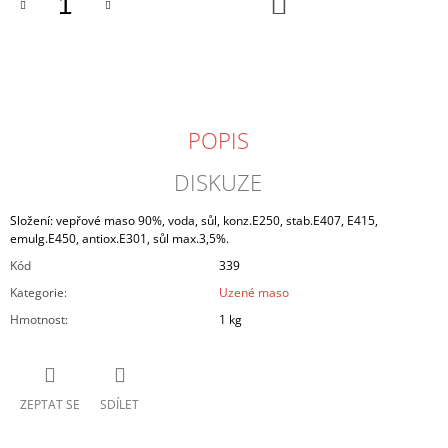
DO
KOŠÍKU
J
E
M
E
VEPŘOVÁ
POPIS
KÝTA
BEZ
KOSTI
DISKUZE
129
Kč
Složení: vepřové maso 90%, voda, sůl, konz.E250, stab.E407, E415,
emulg.E450, antiox.E301, sůl max.3,5%.
Kód
339
Kategorie
:
Uzené maso
Hmotnost
:
1 kg
ZEPTAT SE
SDÍLET