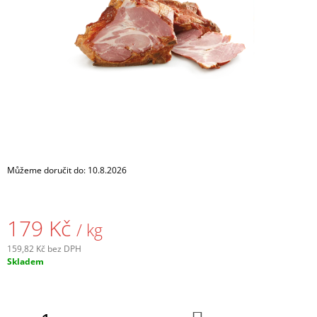
A
J
Í
T
?
HLEDAT
Můžeme doručit do:
10.8.2026
D
179 Kč
/ kg
O
P
159,82 Kč bez DPH
O
Měrná
Skladem
R
cena:
U
Č
U