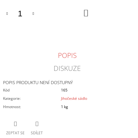
J
E
DO
KOŠÍKU
M
E
HOVĚZÍ
SVÍČKOVÁ
-
MRAŽENÁ
POPIS
599
Kč
DISKUZE
POPIS PRODUKTU NENÍ DOSTUPNÝ
Kód
165
Kategorie
:
Jihočeské sádlo
Hmotnost
:
1 kg
ZEPTAT SE
SDÍLET