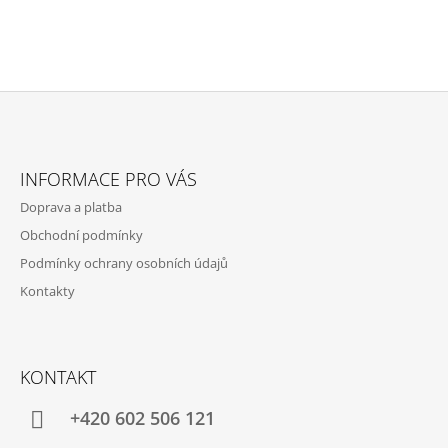
Z
Á
INFORMACE PRO VÁS
P
Doprava a platba
A
Obchodní podmínky
T
Podmínky ochrany osobních údajů
Í
Kontakty
KONTAKT
+420 602 506 121