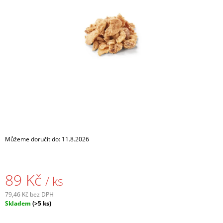
5
A
hvězdiček.
J
Í
T
?
HLEDAT
Můžeme doručit do:
11.8.2026
D
O
P
89 Kč
/ ks
O
R
79,46 Kč bez DPH
U
Měrná
Skladem
(>5 ks)
Č
cena:
U