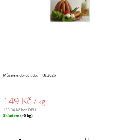
A
J
Í
T
?
HLEDAT
Můžeme doručit do:
11.8.2026
D
149 Kč
/ kg
O
P
133,04 Kč bez DPH
O
Měrná
Skladem
(>5 kg)
R
cena:
U
Č
U