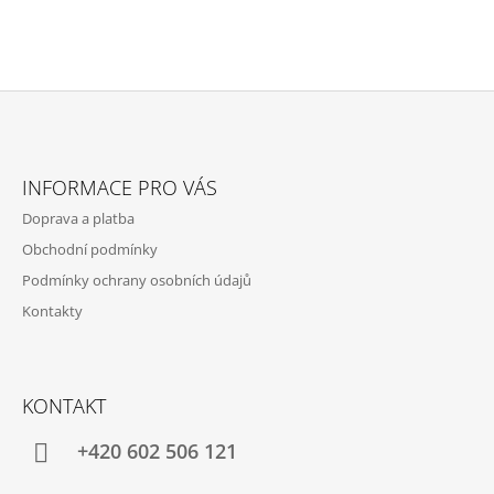
Z
Á
INFORMACE PRO VÁS
P
Doprava a platba
A
Obchodní podmínky
T
Podmínky ochrany osobních údajů
Í
Kontakty
KONTAKT
+420 602 506 121