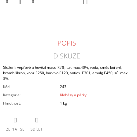
DO
KOŠÍKU
J
E
M
E
JIHOČESKÉ
POPIS
SÁDLO
ŠKVAŘENÉ
-
DISKUZE
KYBLÍK
2,5
KG
Složení: vepřové a hovězí maso 75%, tuk max.40%, voda, směs koření,
bramb.škrob, konz.E250, barvivo E120, antiox. E301, emulg.E450, sůl max
215
3%.
Kč
Kód
243
Kategorie
:
Klobásy a párky
Hmotnost
:
1 kg
ZEPTAT SE
SDÍLET