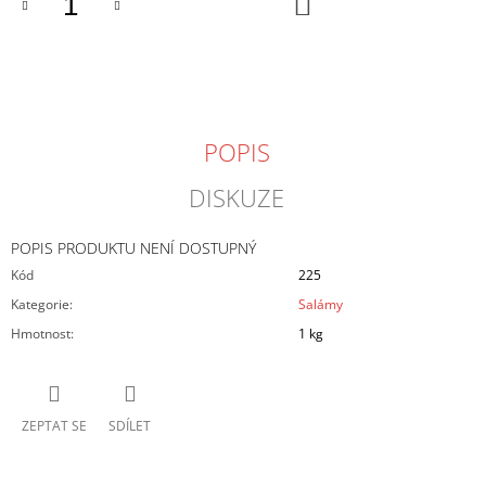
DO
KOŠÍKU
J
E
M
E
VEPŘOVÁ
POPIS
HLAVA
19
DISKUZE
Kč
POPIS PRODUKTU NENÍ DOSTUPNÝ
Kód
225
Kategorie
:
Salámy
Hmotnost
:
1 kg
ZEPTAT SE
SDÍLET