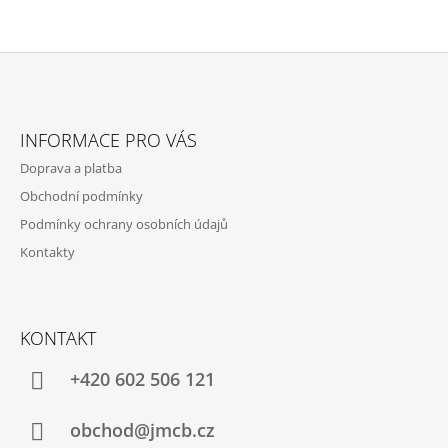
Z
Á
INFORMACE PRO VÁS
P
Doprava a platba
A
Obchodní podmínky
T
Podmínky ochrany osobních údajů
Í
Kontakty
KONTAKT
+420 602 506 121
obchod@jmcb.cz