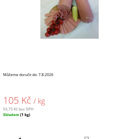
A
J
Í
T
?
HLEDAT
Můžeme doručit do:
7.8.2026
D
105 Kč
/ kg
O
P
93,75 Kč bez DPH
O
Měrná
Skladem
(1 kg)
R
cena:
U
Č
U