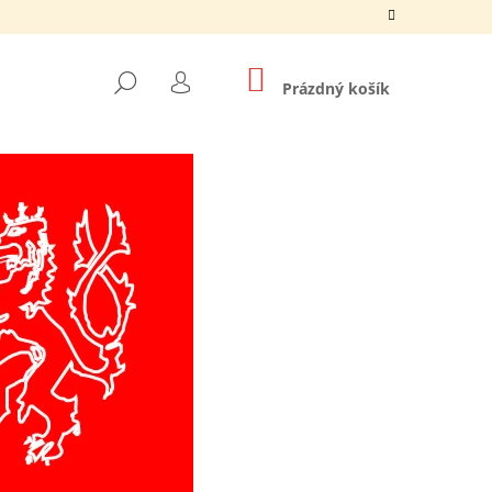
NÁKUPNÍ
HLEDAT
KOŠÍK
Prázdný košík
PŘIHLÁŠENÍ
Následující
A