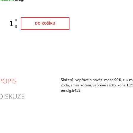
ena:
DO KOŠÍKU
POPIS
Složení: vepřové a hovězí maso 90%, tuk m
voda, směs koření, vepřové sádlo, konz. E25
emulg.E452.
DISKUZE