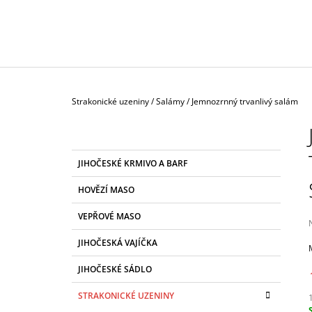
129 Kč
Domů
Strakonické uzeniny
/
Salámy
/
Jemnozrnný trvanlivý salám
P
O
S
K
Přeskočit
JIHOČESKÉ KRMIVO A BARF
T
A
kategorie
T
R
HOVĚZÍ MASO
E
A
G
VEPŘOVÉ MASO
N
O
R
N
JIHOČESKÁ VAJÍČKA
I
Í
E
j
JIHOČESKÉ SÁDLO
0
P
z
A
STRAKONICKÉ UZENINY
h