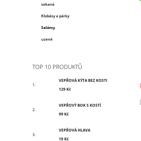
N
sekaná
c
E
L
Klobásy a párky
Salámy
uzené
TOP 10 PRODUKTŮ
VEPŘOVÁ KÝTA BEZ KOSTI
129 Kč
VEPŘOVÝ BOK S KOSTÍ
99 Kč
VEPŘOVÁ HLAVA
19 Kč