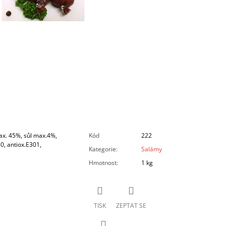
ax. 45%, sůl max.4%,
Kód
222
0, antiox.E301,
Kategorie
:
Salámy
Hmotnost
:
1 kg
TISK
ZEPTAT SE