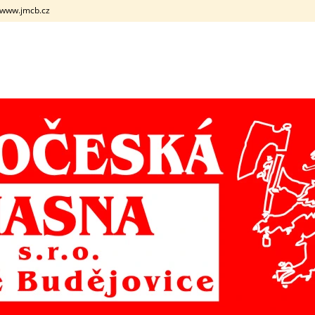
. www.jmcb.cz
CO POTŘEBUJETE NAJÍT?
HLEDAT
DOPORUČUJEME
VEPŘOVÝ BOK S KOSTÍ
VEPŘOVÁ HLAV