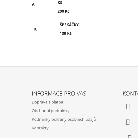
KS
200 Kč
ŠPEKÁČKY
139 Kč
Z
Á
INFORMACE PRO VÁS
KONT
P
Doprava a platba
A
Obchodní podmínky
T
Podmínky ochrany osobních údajů
Í
Kontakty