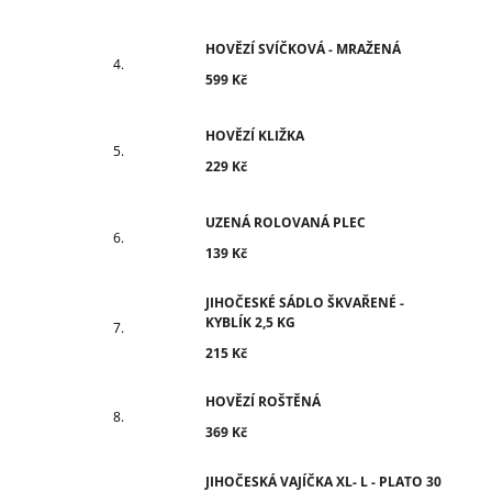
HOVĚZÍ SVÍČKOVÁ - MRAŽENÁ
599 Kč
HOVĚZÍ KLIŽKA
229 Kč
UZENÁ ROLOVANÁ PLEC
139 Kč
JIHOČESKÉ SÁDLO ŠKVAŘENÉ -
KYBLÍK 2,5 KG
215 Kč
HOVĚZÍ ROŠTĚNÁ
369 Kč
JIHOČESKÁ VAJÍČKA XL- L - PLATO 30