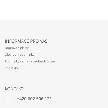
Z
Á
INFORMACE PRO VÁS
P
Doprava a platba
A
Obchodní podmínky
T
Podmínky ochrany osobních údajů
Í
Kontakty
KONTAKT
+420 602 506 121