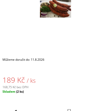
A
J
Í
T
?
HLEDAT
Můžeme doručit do:
11.8.2026
D
189 Kč
/ ks
O
P
168,75 Kč bez DPH
O
Měrná
Skladem
(2 ks)
R
cena:
U
Č
U