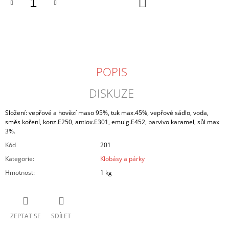
DO
KOŠÍKU
J
E
M
E
VEPŘOVÁ
POPIS
KÝTA
BEZ
KOSTI
DISKUZE
129
Kč
Složení: vepřové a hovězí maso 95%, tuk max.45%, vepřové sádlo, voda,
směs koření, konz.E250, antiox.E301, emulg.E452, barvivo karamel, sůl max
3%.
Kód
201
Kategorie
:
Klobásy a párky
Hmotnost
:
1 kg
ZEPTAT SE
SDÍLET