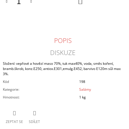
DO
KOŠÍKU
J
E
M
E
JIHOČESKÁ
POPIS
VAJÍČKA
XL-
L
DISKUZE
-
PLATO
30
Složení: vepřové a hovězí maso 70%, tuk max40%, voda, směs koření,
KS
bramb.škrob, konz.E250, antiox.E301,emulg.E452, barvivo E120m sůl max
3%.
200
Kč
Kód
198
Kategorie
:
Salámy
Hmotnost
:
1 kg
ZEPTAT SE
SDÍLET