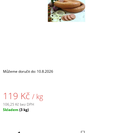
A
J
Í
T
?
HLEDAT
Můžeme doručit do:
10.8.2026
D
119 Kč
/ kg
O
P
106,25 Kč bez DPH
O
Měrná
Skladem
(3 kg)
R
cena:
U
Č
U