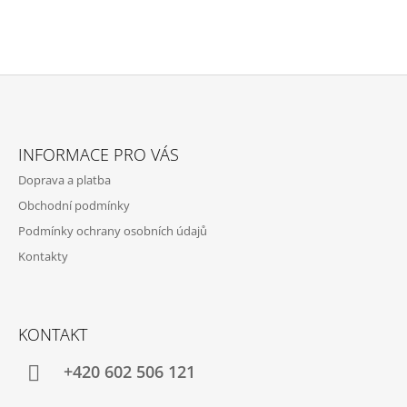
Z
Á
INFORMACE PRO VÁS
P
Doprava a platba
A
Obchodní podmínky
T
Podmínky ochrany osobních údajů
Í
Kontakty
KONTAKT
+420 602 506 121